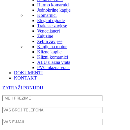
Harmo komarnici
Jednokrilne kapije
Komarnici
Elegant ograde
Trakaste zavjese
Venecijaneri
Žaluzine
Zebra zavjese
Kapije na motor
Klizne kapije
Klizni komarnici
ALU ulazna vrata
PVC ulazna vrata
DOKUMENTI
KONTAKT
ZATRAŽI PONUDU