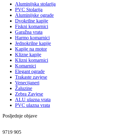
Aluminijska stolarija
PVC Stolarija
Aluminijske ograde
Dvokrilne kapije
Fiskni komarnici
Garažna vrata
Harmo komarnici
Jednokrilne kapije
Kapije na motor
Klizne kapije
Klizni komarnici
Komarnici
Elegant ograde
Trakaste zavjese
Venecijaneri
Žaluzine
Zebra Zavjese
ALU ulazna vrata
PVC ulazna vrata
Posljednje objave
9719
905