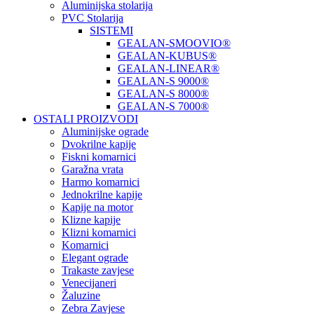
Aluminijska stolarija
PVC Stolarija
SISTEMI
GEALAN-SMOOVIO®
GEALAN-KUBUS®
GEALAN-LINEAR®
GEALAN-S 9000®
GEALAN-S 8000®
GEALAN-S 7000®
OSTALI PROIZVODI
Aluminijske ograde
Dvokrilne kapije
Fiskni komarnici
Garažna vrata
Harmo komarnici
Jednokrilne kapije
Kapije na motor
Klizne kapije
Klizni komarnici
Komarnici
Elegant ograde
Trakaste zavjese
Venecijaneri
Žaluzine
Zebra Zavjese