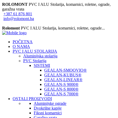
ROLOMONT
PVC I ALU Stolarija, komarnici, roletne, ograde,
garažna vrata
+387 61 876 801
info@rolomont.ba
Radno vrijeme: Pon - Pet 08:00h - 17:00h, Nedjelja: neradna
Rolomont
PVC I ALU Stolarija, komarnici, roletne, ograde...
POČETNA
O NAMA
PVC I ALU STOLARIJA
Aluminijska stolarija
PVC Stolarija
SISTEMI
GEALAN-SMOOVIO®
GEALAN-KUBUS®
GEALAN-LINEAR®
GEALAN-S 9000®
GEALAN-S 8000®
GEALAN-S 7000®
OSTALI PROIZVODI
Aluminijske ograde
Dvokrilne kapije
Fiksni komarnici
Garažna vrata