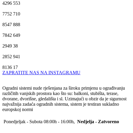
4296
553
7752
710
8547
888
7842
649
2949
38
2852
941
8136
17
ZAPRATITE NAS NA INSTAGRAMU
Ogradni sistemi nude rješenjana za široku primjenu u ograđivanju
različitih vanjskih prostora kao što su: balkoni, stubišta, terase,
dvorane, dvorišne, gledališta i sl. Uzimajući u obzir da je sigurnost
najvažnija zadaća ogradnih sistema, sistem je testiran sukladno
europskoj normi
Ponedjeljak - Subota 08:00h - 16:00h,
Nedjelja - Zatvoreno