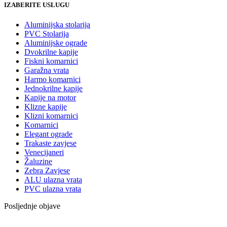
IZABERITE USLUGU
Aluminijska stolarija
PVC Stolarija
Aluminijske ograde
Dvokrilne kapije
Fiskni komarnici
Garažna vrata
Harmo komarnici
Jednokrilne kapije
Kapije na motor
Klizne kapije
Klizni komarnici
Komarnici
Elegant ograde
Trakaste zavjese
Venecijaneri
Žaluzine
Zebra Zavjese
ALU ulazna vrata
PVC ulazna vrata
Posljednje objave