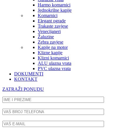
Harmo komarnici
Jednokrilne kapije
Komarnici
Elegant ograde
Trakaste zavjese
Venecijaneri
Žaluzine
Zebra zavjese
Kapije na motor
Klizne kapije
Klizni komarnici
ALU ulazna vrata
PVC ulazna vrata
DOKUMENTI
KONTAKT
ZATRAŽI PONUDU