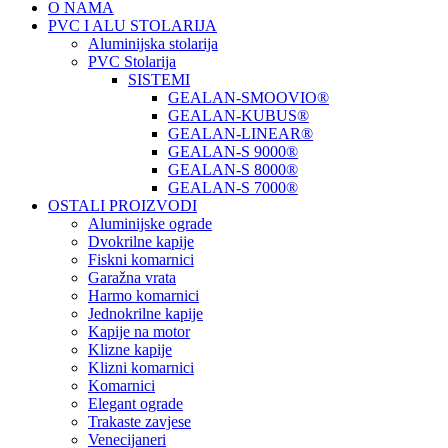
O NAMA
PVC I ALU STOLARIJA
Aluminijska stolarija
PVC Stolarija
SISTEMI
GEALAN-SMOOVIO®
GEALAN-KUBUS®
GEALAN-LINEAR®
GEALAN-S 9000®
GEALAN-S 8000®
GEALAN-S 7000®
OSTALI PROIZVODI
Aluminijske ograde
Dvokrilne kapije
Fiskni komarnici
Garažna vrata
Harmo komarnici
Jednokrilne kapije
Kapije na motor
Klizne kapije
Klizni komarnici
Komarnici
Elegant ograde
Trakaste zavjese
Venecijaneri