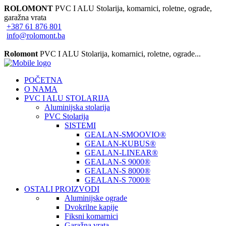
ROLOMONT
PVC I ALU Stolarija, komarnici, roletne, ograde,
garažna vrata
+387 61 876 801
info@rolomont.ba
Radno vrijeme: Pon - Pet 08:00h - 17:00h, Nedjelja: neradna
Rolomont
PVC I ALU Stolarija, komarnici, roletne, ograde...
POČETNA
O NAMA
PVC I ALU STOLARIJA
Aluminijska stolarija
PVC Stolarija
SISTEMI
GEALAN-SMOOVIO®
GEALAN-KUBUS®
GEALAN-LINEAR®
GEALAN-S 9000®
GEALAN-S 8000®
GEALAN-S 7000®
OSTALI PROIZVODI
Aluminijske ograde
Dvokrilne kapije
Fiksni komarnici
Garažna vrata